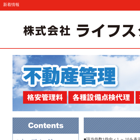
新着情報
■該当件数1件中＜1 ～ 10を